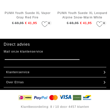
PUMA Youth Suede XL Vapor
PUMA Youth Suede XL Leopard
Gray Red Fire
Alpine Snow-Warm White
+
+
€ 69,95
€ 41,95
€ 69,95
€ 41,95
Direct advies
Mail onze klantenservice
Klantenservice
Over Etrias
Contact
Verzending & bezorgen
Over ons
Ruilen & retourneren
Onze webshops
Klantbeoordeling: 8 / 10 door 4457 klanten