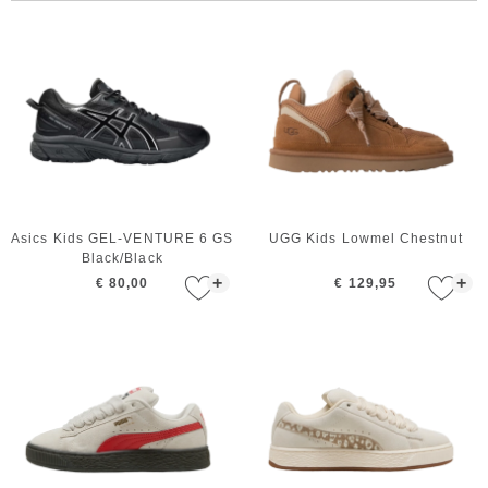
Asics Kids GEL-VENTURE 6 GS
UGG Kids Lowmel Chestnut
Black/Black
+
+
€ 80,00
€ 129,95