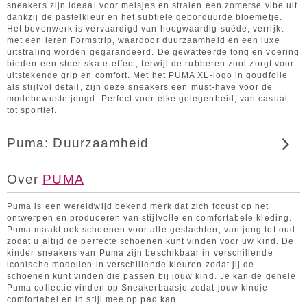
sneakers zijn ideaal voor meisjes en stralen een zomerse vibe uit
dankzij de pastelkleur en het subtiele geborduurde bloemetje.
Het bovenwerk is vervaardigd van hoogwaardig suède, verrijkt
met een leren Formstrip, waardoor duurzaamheid en een luxe
uitstraling worden gegarandeerd. De gewatteerde tong en voering
bieden een stoer skate-effect, terwijl de rubberen zool zorgt voor
uitstekende grip en comfort. Met het PUMA XL-logo in goudfolie
als stijlvol detail, zijn deze sneakers een must-have voor de
modebewuste jeugd. Perfect voor elke gelegenheid, van casual
tot sportief.
Puma: Duurzaamheid
Over
PUMA
Puma is een wereldwijd bekend merk dat zich focust op het
ontwerpen en produceren van stijlvolle en comfortabele kleding.
Puma maakt ook schoenen voor alle geslachten, van jong tot oud
zodat u altijd de perfecte schoenen kunt vinden voor uw kind. De
kinder sneakers van Puma zijn beschikbaar in verschillende
iconische modellen in verschillende kleuren zodat jij de
schoenen kunt vinden die passen bij jouw kind. Je kan de gehele
Puma collectie vinden op Sneakerbaasje zodat jouw kindje
comfortabel en in stijl mee op pad kan.