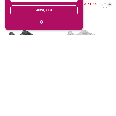
+
+
€ 69,95
€ 41,95
€ 59,95
€ 41,00
AFWIJZEN
ASICS Kids GEL-NYC GS
ASICS Kids GEL-NYC PS
Carrier Grey/Pure Silver
White/Glacier Grey
+
+
€ 105,00
€ 95,00
Direct advies
Mail onze klantenservice