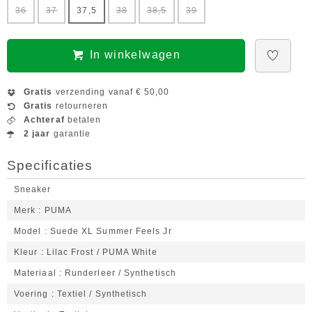
36
37
37,5
38
38,5
39
In winkelwagen
Gratis
verzending vanaf € 50,00
Gratis
retourneren
Achteraf
betalen
2 jaar
garantie
Specificaties
Sneaker
Merk
PUMA
Model
Suede XL Summer Feels Jr
Kleur
Lilac Frost / PUMA White
Materiaal
Runderleer / Synthetisch
Voering
Textiel / Synthetisch