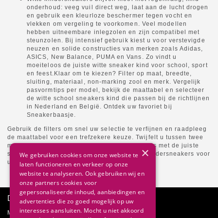
onderhoud: veeg vuil direct weg, laat aan de lucht drogen
en gebruik een kleurloze beschermer tegen vocht en
vlekken om vergeling te voorkomen. Veel modellen
hebben uitneembare inlegzolen en zijn compatibel met
steunzolen. Bij intensief gebruik kiest u voor verstevigde
neuzen en solide constructies van merken zoals Adidas,
ASICS, New Balance, PUMA en Vans. Zo vindt u
moeiteloos de juiste witte sneaker kind voor school, sport
en feest.Klaar om te kiezen? Filter op maat, breedte,
sluiting, materiaal, non-marking zool en merk. Vergelijk
pasvormtips per model, bekijk de maattabel en selecteer
de witte school sneakers kind die passen bij de richtlijnen
in Nederland en België. Ontdek uw favoriet bij
Sneakerbaasje.
Gebruik de filters om snel uw selectie te verfijnen en raadpleeg
de maattabel voor een trefzekere keuze. Twijfelt u tussen twee
maten? Kies doorgaans de grotere en pas thuis met de juiste
×
sokken. Ontdek vandaag nog de beste witte kindersneakers voor
We gebruiken cookies om onze website te
uw zoon of dochter bij Sneakerbaasje.
laten functioneren en verkeer op onze
website te analyseren. Ook gebruiken wij en
onze partners cookies voor
gepersonaliseerde inhoud, aanbiedingen en
Direct advies
advertenties die zo goed mogelijk op uw
interesses aansluiten. Mocht u niet akkoord
Mail onze klantenservice