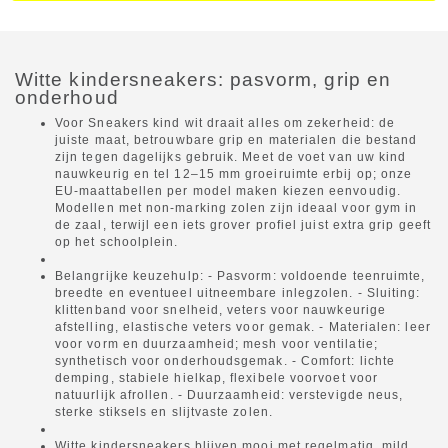
Witte kindersneakers: pasvorm, grip en
onderhoud
Voor Sneakers kind wit draait alles om zekerheid: de
juiste maat, betrouwbare grip en materialen die bestand
zijn tegen dagelijks gebruik. Meet de voet van uw kind
nauwkeurig en tel 12–15 mm groeiruimte erbij op; onze
EU-maattabellen per model maken kiezen eenvoudig.
Modellen met non-marking zolen zijn ideaal voor gym in
de zaal, terwijl een iets grover profiel juist extra grip geeft
op het schoolplein.
Belangrijke keuzehulp: - Pasvorm: voldoende teenruimte,
breedte en eventueel uitneembare inlegzolen. - Sluiting:
klittenband voor snelheid, veters voor nauwkeurige
afstelling, elastische veters voor gemak. - Materialen: leer
voor vorm en duurzaamheid; mesh voor ventilatie;
synthetisch voor onderhoudsgemak. - Comfort: lichte
demping, stabiele hielkap, flexibele voorvoet voor
natuurlijk afrollen. - Duurzaamheid: verstevigde neus,
sterke stiksels en slijtvaste zolen.
Witte kindersneakers blijven mooi met regelmatig, mild