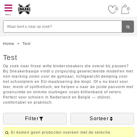
0
0
Menu
Home
>
Test
Test
Op zoek naar frisse witte kindersneakers die overal bij passen?
Bij Sneakerbaasje vindt u zorgvuldig geselecteerde modellen met
non-marking zolen voor de gymzaal, lichtgewicht demping voor
het schoolplein en EU-maatvoering die klopt. Of u nu kiest voor
leer, mesh of synthetisch, we helpen u naar de juiste pasvorm met
groeiruimte en slimme sluitingen zoals klittenband of veters.
Perfect voor scholen in Nederland en België — stijlvol,
comfortabel en praktisch.
Filter
Sorteer
Er komen geen producten overeen met de selectie.