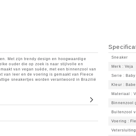
Specifica
Sneaker
sten. Met zijn trendy design en hoogwaardige
lke ouder die op zoek is naar stijlvolle en
Merk
Veja
emaakt van vegan suède, met een binnenzool van
kt van leer en de voering is gemaakt van Fleece
Serie
Baby
ttige sneakertjes worden verantwoord in Brazilië
Kleur
Babe
Materiaal
Binnenzool 
Buitenzool 
Voering
Fl
Vetersluitin