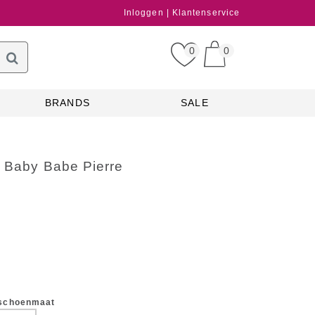
Inloggen
Klantenservice
0
0
BRANDS
SALE
s Baby Babe Pierre
 schoenmaat