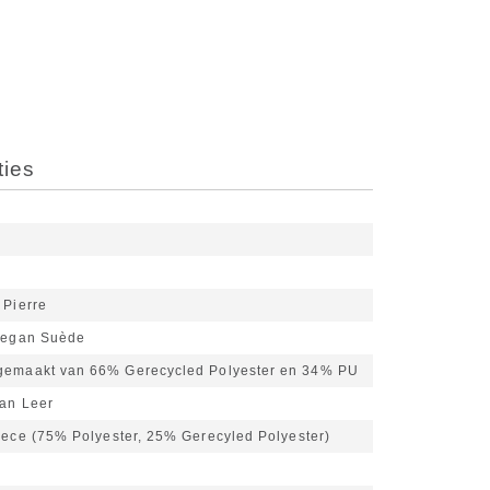
ties
 Pierre
Vegan Suède
gemaakt van 66% Gerecycled Polyester en 34% PU
van Leer
eece (75% Polyester, 25% Gerecyled Polyester)
g