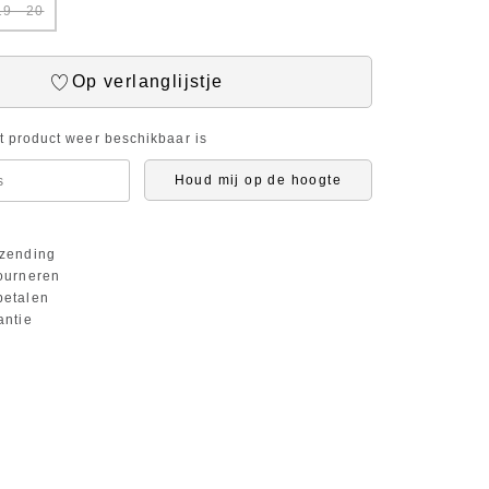
19 - 20
Op verlanglijstje
it product weer beschikbaar is
Houd mij op de hoogte
zending
ourneren
etalen
antie