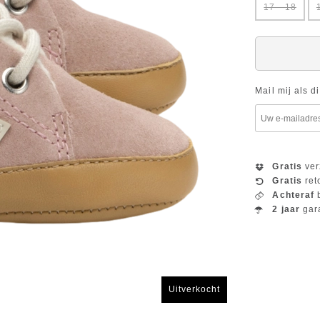
17 - 18
Mail mij als d
Gratis
ver
Gratis
ret
Achteraf
b
2 jaar
gar
Uitverkocht