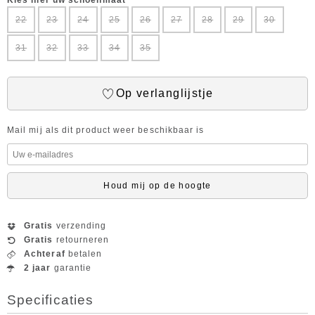
Kies hier uw schoenmaat
22
23
24
25
26
27
28
29
30
31
32
33
34
35
Op verlanglijstje
Mail mij als dit product weer beschikbaar is
Houd mij op de hoogte
Gratis
verzending
Gratis
retourneren
Achteraf
betalen
2 jaar
garantie
Specificaties