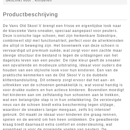
Geschikt voor
Kinderen
Productbeschrijving
De Vans Old Skool V brengt een frisse en eigentijdse look naar
de klassieke Vans-sneaker, speciaal aangepast voor peuters.
Deze iconische lage schoen, met zijn herkenbare Sidestripe,
combineert stijl met functionaliteit, perfect voor de allerkleinsten
die altijd in beweging zijn. Het bovenwerk van deze schoen is
vervaardigd uit premium suède, wat zorgt voor een zachte maar
stevige structuur die bestand is tegen de uitdagingen van het
dagelijks leven van een peuter. De rijke kleur geeft de sneaker
een opvallende en modieuze uitstraling, ideaal voor ouders die
houden van een stijlvolle look voor hun kinderen. Een van de
praktische kenmerken van de Old Skool V is de dubbele
klittenbandsluiting. Dit ontwerp zorgt ervoor dat het aan- en
uittrekken van de schoenen gemakkelijk is, wat vooral handig is
voor drukke ouders en hun actieve kinderen. Bovendien moedigt
het kinderen aan om zelfstandig hun schoenen aan te trekken,
wat een belangrijke stap is in hun ontwikkeling. De verstevigde
neus van de schoen biedt extra bescherming tegen slijtage,
waardoor de sneakers langer meegaan, zelfs bij intensief
gebruik. Dit maakt ze ideaal voor kinderen die graag rennen,
spelen en de wereld om hen heen ontdekken. De gewatteerde
kraag biedt daarnaast extra comfort en ondersteuning, wat
essentieel is voor de groeiende voeten van peuters. De