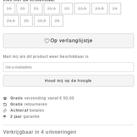
Kies hier uw schoenmaat
19
20
21
21,5
22
22,5
23,5
24
24,5
25
25,5
26
Op verlanglijstje
Mail mij als dit product weer beschikbaar is
Houd mij op de hoogte
Gratis
verzending vanaf € 50,00
Gratis
retourneren
Achteraf
betalen
2 jaar
garantie
Verkrijgbaar in 4 uitvoeringen