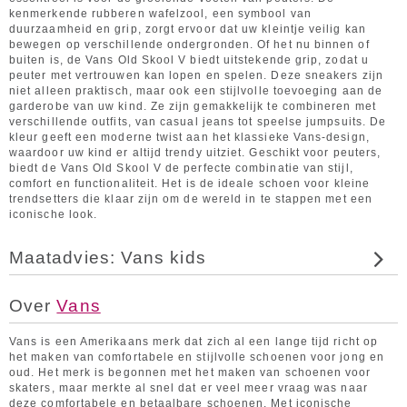
kenmerkende rubberen wafelzool, een symbool van
duurzaamheid en grip, zorgt ervoor dat uw kleintje veilig kan
bewegen op verschillende ondergronden. Of het nu binnen of
buiten is, de Vans Old Skool V biedt uitstekende grip, zodat u
peuter met vertrouwen kan lopen en spelen. Deze sneakers zijn
niet alleen praktisch, maar ook een stijlvolle toevoeging aan de
garderobe van uw kind. Ze zijn gemakkelijk te combineren met
verschillende outfits, van casual jeans tot speelse jumpsuits. De
kleur geeft een moderne twist aan het klassieke Vans-design,
waardoor uw kind er altijd trendy uitziet. Geschikt voor peuters,
biedt de Vans Old Skool V de perfecte combinatie van stijl,
comfort en functionaliteit. Het is de ideale schoen voor kleine
trendsetters die klaar zijn om de wereld in te stappen met een
iconische look.
Maatadvies: Vans kids
Over
Vans
Vans is een Amerikaans merk dat zich al een lange tijd richt op
het maken van comfortabele en stijlvolle schoenen voor jong en
oud. Het merk is begonnen met het maken van schoenen voor
skaters, maar merkte al snel dat er veel meer vraag was naar
deze comfortabele en betaalbare schoenen. Met iconische