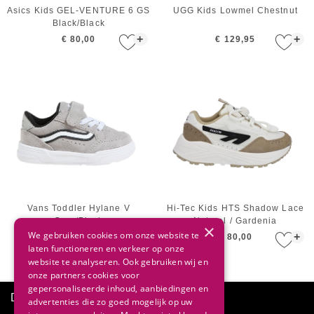
Asics Kids GEL-VENTURE 6 GS
UGG Kids Lowmel Chestnut
Black/Black
+
+
€ 80,00
€ 129,95
Vans Toddler Hylane V
Hi-Tec Kids HTS Shadow Lace
Gray/Black
Natural / Gardenia
×
We gebruiken cookies om onze website te
+
+
€ 55,00
€ 80,00
laten functioneren en verkeer op onze
website te analyseren. Ook gebruiken wij en
onze partners cookies voor
gepersonaliseerde inhoud, aanbiedingen en
Direct advies
advertenties die zo goed mogelijk op uw