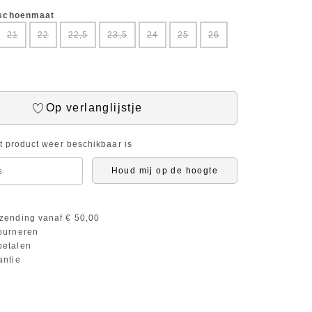
 schoenmaat
21
22
22,5
23,5
24
25
26
Op verlanglijstje
it product weer beschikbaar is
Houd mij op de hoogte
zending vanaf € 50,00
ourneren
etalen
antie