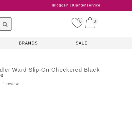
Inloggen
Klantenservice
0
0
BRANDS
SALE
dler Ward Slip-On Checkered Black
te
1 review