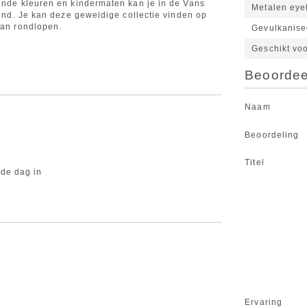
lende kleuren en kindermaten kan je in de Vans
Metalen eye
kind. Je kan deze geweldige collectie vinden op
kan rondlopen.
Gevulkanise
Geschikt vo
Beoordeel
Naam
Beoordeling
Titel
de dag in
Ervaring