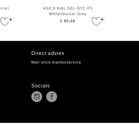
rrier
ASICS Kids GEL-NYC PS
White/Glacier Grey
+
+
€ 95,00
Direct advies
Mail onze klantenservice
Socials