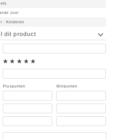
lets
erde zool
or
Kinderen
 dit product
Pluspunten
Minpunten