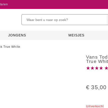
talen
JONGENS
MEISJES
ck True White
Vans Tod
True Whi
€ 35,00
Uitverkocht