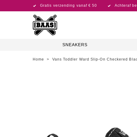
Gratis verzending vanaf € 50
Achteraf be
SNEAKERS
Home
>
Vans Toddler Ward Slip-On Checkered Bla