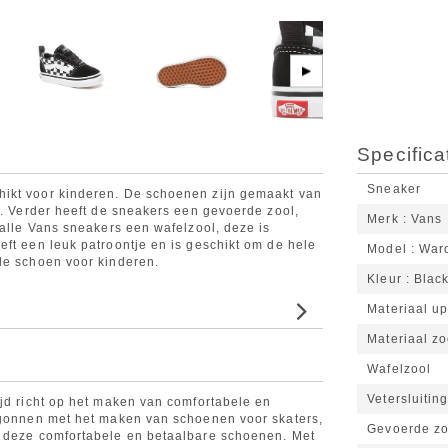
▶
Specifica
Sneaker
hikt voor kinderen. De schoenen zijn gemaakt van
d. Verder heeft de sneakers een gevoerde zool,
Merk
Vans
 alle Vans sneakers een wafelzool, deze is
eft een leuk patroontje en is geschikt om de hele
Model
War
le schoen voor kinderen.
Kleur
Blac
Materiaal u
Materiaal zo
Wafelzool
Vetersluitin
ijd richt op het maken van comfortabele en
begonnen met het maken van schoenen voor skaters,
Gevoerde zo
r deze comfortabele en betaalbare schoenen. Met