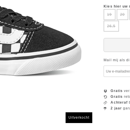
Kies hier uw
19
20
26,5
Mail mij als d
Gratis
ver
Gratis
ret
Achteraf
b
2 jaar
gar
Uitverkocht