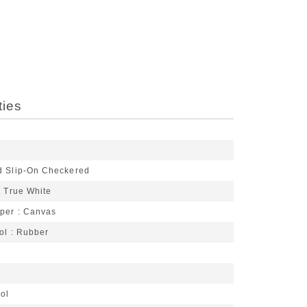
ties
d Slip-On Checkered
k True White
pper
Canvas
ol
Rubber
g
ol