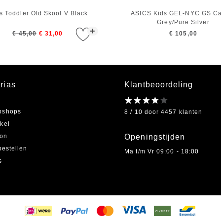
s Toddler Old Skool V Black
ASICS Kids GEL-NYC GS Ca
Grey/Pure Silver
+
€ 45,00
€ 31,00
€ 105,00
rias
Klantbeoordeling
bshops
8 / 10 door 4457 klanten
kel
on
Openingstijden
bestellen
Ma t/m Vr 09:00 - 18:00
s